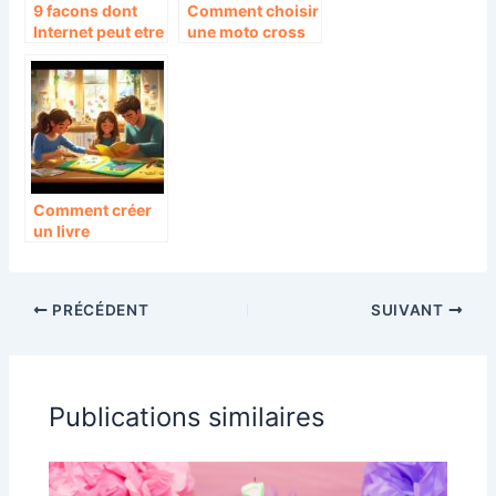
9 facons dont
Comment choisir
Internet peut etre
une moto cross
benefique pour
enfant adaptée
vos enfants :
pour apprendre
securite et
les techniques de
opportunites du
freinage et
web
d’accélération
Comment créer
un livre
personnalisé
pour enfants en
trois étapes
PRÉCÉDENT
SUIVANT
simples
Publications similaires