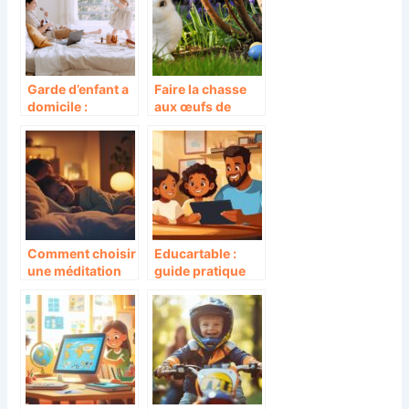
Garde d’enfant a
Faire la chasse
domicile :
aux œufs de
avantages et
paques : le plaisir
conseils
partage entre
petits et grands
Comment choisir
Educartable :
une méditation
guide pratique
pour endormir
des méthodes
votre enfant
d’apprentissage
efficacement
personnalisées
pour chaque
élève