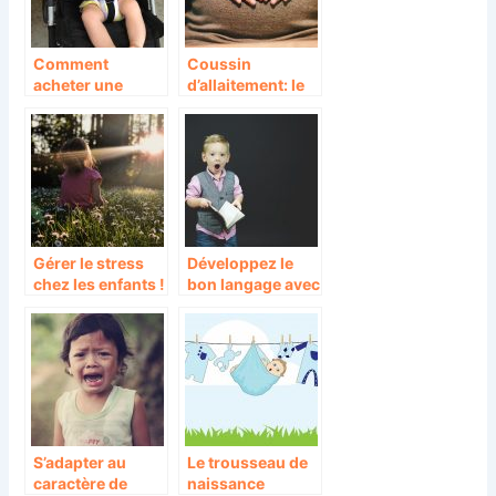
Comment
Coussin
acheter une
d’allaitement: le
poussette pour
cadeau idéal
bébé : Votre
pour les femmes
poussette sur
enceintes et
nomaya
allaitantes
Gérer le stress
Développez le
chez les enfants !
bon langage avec
vos petits!
S’adapter au
Le trousseau de
caractère de
naissance