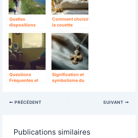
Quelles
Comment choisir
dispositions
la couette
prendre pour
parfaite pour
aller en
votre enfant tout
randonnée avec
en respectant
son bébé ?
l’environnement
Questions
Signification et
Fréquentes et
symbolisme du
Enjeux Éthiques
chrisme dans les
du Test de RPM
bijoux religieux
Amniodetect en
PRÉCÉDENT
SUIVANT
Obstétrique
Publications similaires