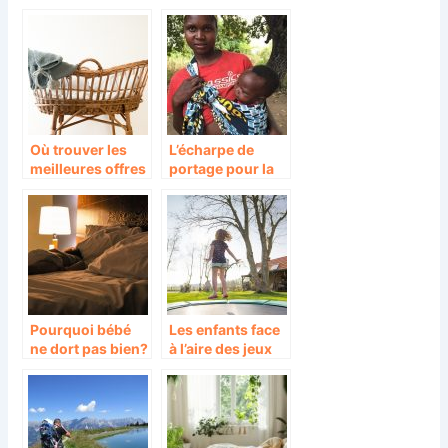
votre enfant!
comment bien le
préparer ?
Où trouver les
L’écharpe de
meilleures offres
portage pour la
lit bébé?
liberté des
parents
Pourquoi bébé
Les enfants face
ne dort pas bien?
à l’aire des jeux