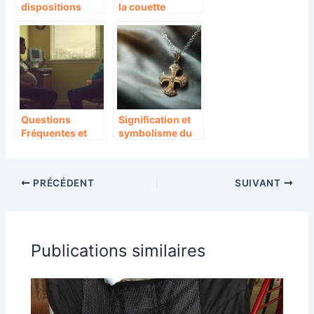
dispositions
la couette
prendre pour
parfaite pour
aller en
votre enfant tout
randonnée avec
en respectant
son bébé ?
l’environnement
Questions
Signification et
Fréquentes et
symbolisme du
Enjeux Éthiques
chrisme dans les
du Test de RPM
bijoux religieux
Amniodetect en
PRÉCÉDENT
SUIVANT
Obstétrique
Publications similaires