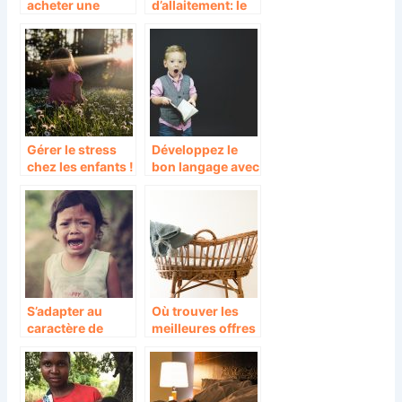
acheter une
d’allaitement: le
poussette pour
cadeau idéal
bébé : Votre
pour les femmes
poussette sur
enceintes et
nomaya
allaitantes
Gérer le stress
Développez le
chez les enfants !
bon langage avec
vos petits!
S’adapter au
Où trouver les
caractère de
meilleures offres
votre enfant!
lit bébé?