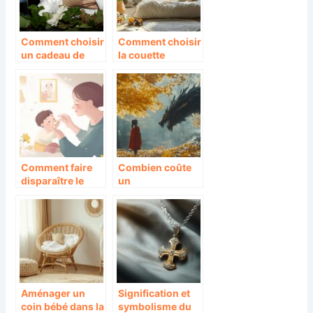
Comment choisir
Comment choisir
un cadeau de
la couette
bapteme ?
parfaite pour
votre enfant tout
en respectant
l’environnement
Comment faire
Combien coûte
disparaître le
un
muguet, mycose
accouchement
buccale chez
avec ou sans
bébé : 5 remèdes
mutuelle : tous
naturels
les tarifs détaillés
efficaces
Aménager un
Signification et
coin bébé dans la
symbolisme du