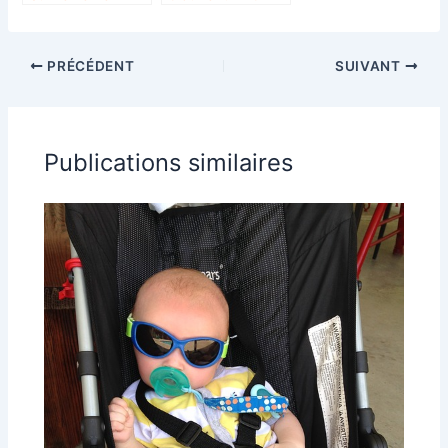
sommeil de bébé
parapluie pas
pour des nuits
cher et de qualité
sereines
en 2024 ?
PRÉCÉDENT
SUIVANT
Publications similaires