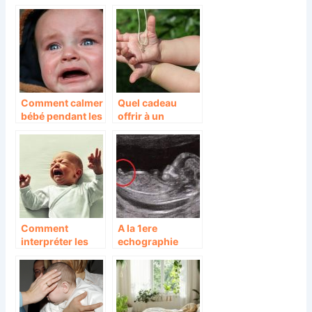
lit bébé?
liberté des
parents
Comment calmer
Quel cadeau
bébé pendant les
offrir à un
crises ?
baptême ?
Comment
A la 1ere
interpréter les
echographie
pleurs de bébé ?
peut on
connaitre le sexe
d’un bebe