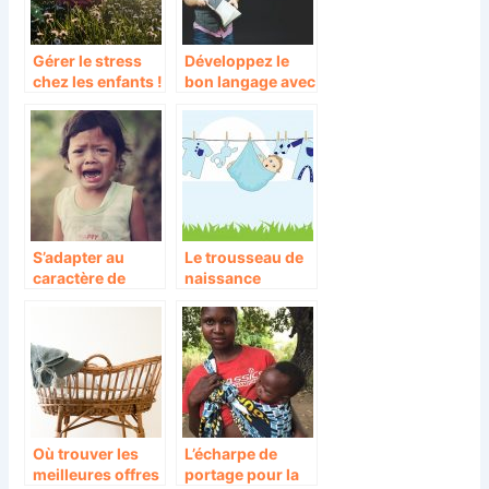
Gérer le stress
Développez le
chez les enfants !
bon langage avec
vos petits!
S’adapter au
Le trousseau de
caractère de
naissance
votre enfant!
comment bien le
préparer ?
Où trouver les
L’écharpe de
meilleures offres
portage pour la