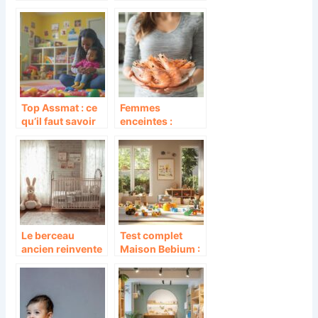
chambre
chrisme dans les
parentale : 5
bijoux religieux
matériaux
naturels et non-
toxiques à
privilégier
Top Assmat : ce
Femmes
qu’il faut savoir
enceintes :
sur les qualites
comment
essentielles pour
consommer des
devenir
crevettes en
assistante
toute securite
maternelle
Le berceau
Test complet
ancien reinvente
Maison Bebium :
: guide de
Notre analyse
restauration
detaillee pour
pour chambre de
futurs parents
bebe