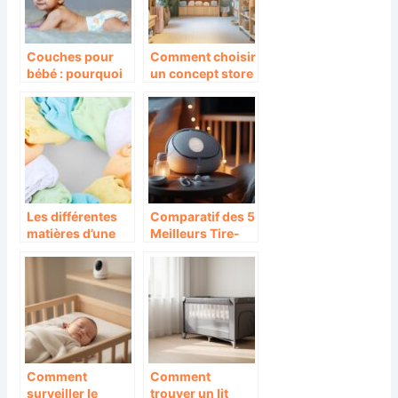
Couches pour
Comment choisir
bébé : pourquoi
un concept store
Pampers est la
bébé & enfant
marque
pour des achats
incontournable ?
en ligne
responsables
Les différentes
Comparatif des 5
matières d’une
Meilleurs Tire-
couche lavable
Laits Portables et
en tissu :
Mains Libres en
bambou, coton,
2026 : Efficacité
chanvre, que
et Innovation
choisir ?
Comment
Comment
surveiller le
trouver un lit